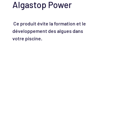
Algastop Power
Ce produit évite la formation et le
développement des algues dans
votre piscine.
CONTACTEZ-NOUS
010/84.19.00
goswim@goswim.be
Av. Comte d'Ursel, 2
1390 Grez-Doiceau
SUIVEZ-NOUS