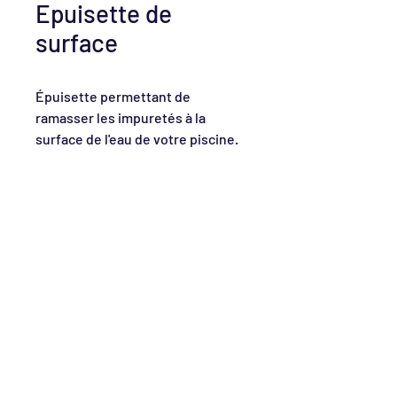
Epuisette de
surface
Épuisette permettant de
ramasser les impuretés à la
surface de l'eau de votre piscine.
CONTACTEZ-NOUS
010/84.19.00
goswim@goswim.be
Av. Comte d'Ursel, 2
1390 Grez-Doiceau