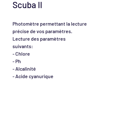
Scuba II
Photomètre permettant la lecture
précise de vos paramètres.
Lecture des paramètres
suivants:
- Chlore
- Ph
- Alcalinité
- Acide cyanurique
CONTACTEZ-NOUS
010/84.19.00